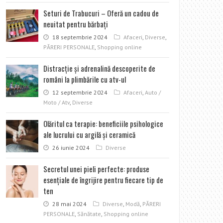
Seturi de Trabucuri – Oferă un cadou de
neuitat pentru bărbați
18 septembrie 2024
Afaceri
,
Diverse
,
PĂRERI PERSONALE
,
Shopping online
Distracţie şi adrenalină descoperite de
români la plimbările cu atv-ul
12 septembrie 2024
Afaceri
,
Auto /
Moto / Atv
,
Diverse
Olăritul ca terapie: beneficiile psihologice
ale lucrului cu argilă și ceramică
26 iunie 2024
Diverse
Secretul unei pieli perfecte: produse
esențiale de îngrijire pentru fiecare tip de
ten
28 mai 2024
Diverse
,
Modă
,
PĂRERI
PERSONALE
,
Sănătate
,
Shopping online