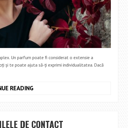
plex. Un parfum poate fi considerat o extensie a
oți și te poate ajuta să-ți exprimi individualitatea. Dacă
ARTA
NUE READING
PARFUMERIEI:
DESCOPERĂ
PARFUMUL
CARE
ILELE DE CONTACT
ÎȚI