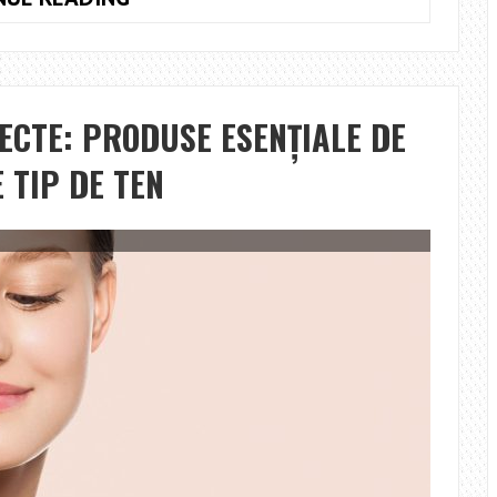
DE
TRABUCURI
–
OFERĂ
FECTE: PRODUSE ESENȚIALE DE
UN
CADOU
 TIP DE TEN
DE
NEUITAT
PENTRU
BĂRBAȚI