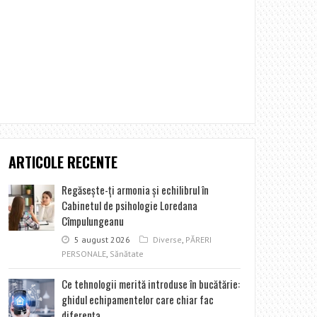
ARTICOLE RECENTE
Regăseşte-ţi armonia şi echilibrul în
Cabinetul de psihologie Loredana
Cîmpulungeanu
5 august 2026
Diverse
,
PĂRERI
PERSONALE
,
Sănătate
Ce tehnologii merită introduse în bucătărie:
ghidul echipamentelor care chiar fac
diferența