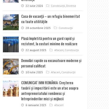
22 iulie 2026
Construcţii
,
Diverse
Casa de vacanţă – un refugiu binemeritat
cu toate utilităţile
28 octombrie 2025
Construcţii
Plasă împletită pentru un gard rapid şi
rezistent, la costuri minime de realizare
22 august 2025
Afaceri
,
Construcţii
Demolări rapide cu excavatoare moderne şi
personal calificat
10 iulie 2025
Afaceri
,
Construcţii
COMUNICAT IMM ROMÂNIA: Creșterea
taxării și impozitării este un atac asupra
antreprenoriatului românesc și
întreprinderilor mici și mijlocii
6 ianuarie 2025
Afaceri