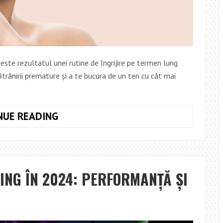
este rezultatul unei rutine de îngrijire pe termen lung
trânirii premature și a te bucura de un ten cu cât mai
SECRETUL
NUE READING
UNEI
PIELI
PERFECTE:
PRODUSE
ING ÎN 2024: PERFORMANȚĂ ȘI
ESENȚIALE
DE
ÎNGRIJIRE
PENTRU