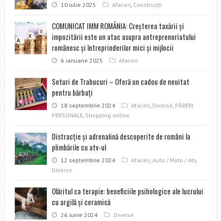
10 iulie 2025
Afaceri
,
Construcţii
COMUNICAT IMM ROMÂNIA: Creșterea taxării și
impozitării este un atac asupra antreprenoriatului
românesc și întreprinderilor mici și mijlocii
6 ianuarie 2025
Afaceri
Seturi de Trabucuri – Oferă un cadou de neuitat
pentru bărbați
18 septembrie 2024
Afaceri
,
Diverse
,
PĂRERI
PERSONALE
,
Shopping online
Distracţie şi adrenalină descoperite de români la
plimbările cu atv-ul
12 septembrie 2024
Afaceri
,
Auto / Moto / Atv
,
Diverse
Olăritul ca terapie: beneficiile psihologice ale lucrului
cu argilă și ceramică
26 iunie 2024
Diverse