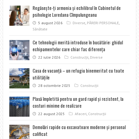
Regăseşte-ţi armonia şi echilibrul în Cabinetul de
psihologie Loredana Cîmpulungeanu
5 august 2026
Diverse
,
PĂRERI PERSONALE
,
Sănătate
Ce tehnologii merită introduse în bucătărie: ghidul
echipamentelor care chiar fac diferența
22 iulie 2026
Construcţii
,
Diverse
Casa de vacanţă – un refugiu binemeritat cu toate
utilităţile
28 octombrie 2025
Construcţii
Plasă împletită pentru un gard rapid şi rezistent, la
costuri minime de realizare
22 august 2025
Afaceri
,
Construcţii
Demolări rapide cu excavatoare moderne şi personal
calificat