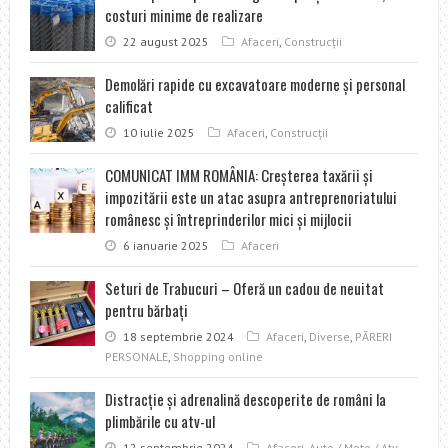
costuri minime de realizare
22 august 2025
Afaceri
,
Construcţii
Demolări rapide cu excavatoare moderne şi personal
calificat
10 iulie 2025
Afaceri
,
Construcţii
COMUNICAT IMM ROMÂNIA: Creșterea taxării și
impozitării este un atac asupra antreprenoriatului
românesc și întreprinderilor mici și mijlocii
6 ianuarie 2025
Afaceri
Seturi de Trabucuri – Oferă un cadou de neuitat
pentru bărbați
18 septembrie 2024
Afaceri
,
Diverse
,
PĂRERI
PERSONALE
,
Shopping online
Distracţie şi adrenalină descoperite de români la
plimbările cu atv-ul
12 septembrie 2024
Afaceri
,
Auto / Moto / Atv
,