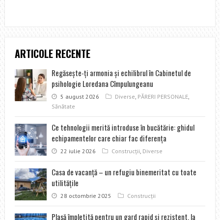
ARTICOLE RECENTE
Regăseşte-ţi armonia şi echilibrul în Cabinetul de
psihologie Loredana Cîmpulungeanu
5 august 2026
Diverse
,
PĂRERI PERSONALE
,
Sănătate
Ce tehnologii merită introduse în bucătărie: ghidul
echipamentelor care chiar fac diferența
22 iulie 2026
Construcţii
,
Diverse
Casa de vacanţă – un refugiu binemeritat cu toate
utilităţile
28 octombrie 2025
Construcţii
Plasă împletită pentru un gard rapid şi rezistent, la