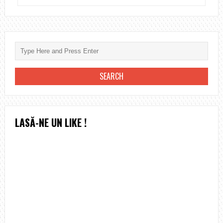
FERESTRE
–
IMPORTANT
FURNIZOR
DE
TÂMPLĂRIE
PVC,
TÂMPLĂRIE
ALUMINIU,
LASĂ-NE UN LIKE !
ACCESORII
ȘI
UȘI
DE
GARAJ