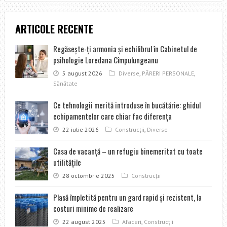
ARTICOLE RECENTE
Regăseşte-ţi armonia şi echilibrul în Cabinetul de
psihologie Loredana Cîmpulungeanu
5 august 2026
Diverse
,
PĂRERI PERSONALE
,
Sănătate
Ce tehnologii merită introduse în bucătărie: ghidul
echipamentelor care chiar fac diferența
22 iulie 2026
Construcţii
,
Diverse
Casa de vacanţă – un refugiu binemeritat cu toate
utilităţile
28 octombrie 2025
Construcţii
Plasă împletită pentru un gard rapid şi rezistent, la
costuri minime de realizare
22 august 2025
Afaceri
,
Construcţii