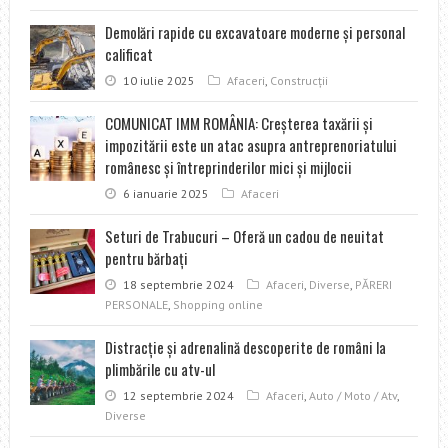
Demolări rapide cu excavatoare moderne şi personal
calificat
10 iulie 2025
Afaceri
,
Construcţii
COMUNICAT IMM ROMÂNIA: Creșterea taxării și
impozitării este un atac asupra antreprenoriatului
românesc și întreprinderilor mici și mijlocii
6 ianuarie 2025
Afaceri
Seturi de Trabucuri – Oferă un cadou de neuitat
pentru bărbați
18 septembrie 2024
Afaceri
,
Diverse
,
PĂRERI
PERSONALE
,
Shopping online
Distracţie şi adrenalină descoperite de români la
plimbările cu atv-ul
12 septembrie 2024
Afaceri
,
Auto / Moto / Atv
,
Diverse