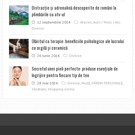
Distracţie şi adrenalină descoperite de români la
plimbările cu atv-ul
12 septembrie 2024
Afaceri
,
Auto / Moto / Atv
,
Diverse
Olăritul ca terapie: beneficiile psihologice ale lucrului
cu argilă și ceramică
26 iunie 2024
Diverse
Secretul unei pieli perfecte: produse esențiale de
îngrijire pentru fiecare tip de ten
28 mai 2024
Diverse
,
Modă
,
PĂRERI PERSONALE
,
Sănătate
,
Shopping online