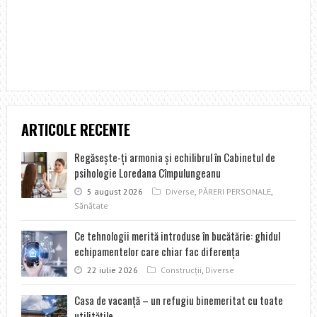
DE
GARAJ
ARTICOLE RECENTE
Regăseşte-ţi armonia şi echilibrul în Cabinetul de
psihologie Loredana Cîmpulungeanu
5 august 2026
Diverse
,
PĂRERI PERSONALE
,
Sănătate
Ce tehnologii merită introduse în bucătărie: ghidul
echipamentelor care chiar fac diferența
22 iulie 2026
Construcţii
,
Diverse
Casa de vacanţă – un refugiu binemeritat cu toate
utilităţile