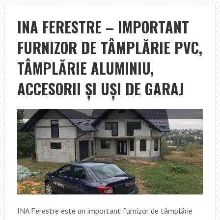
UȘI
DE
INA FERESTRE – IMPORTANT
GARAJ
FURNIZOR DE TÂMPLĂRIE PVC,
SECȚIONALE,
LA
TÂMPLĂRIE ALUMINIU,
PREȚ
DE
ACCESORII ȘI UȘI DE GARAJ
PRODUCĂTOR
INA Ferestre este un important furnizor de tâmplărie