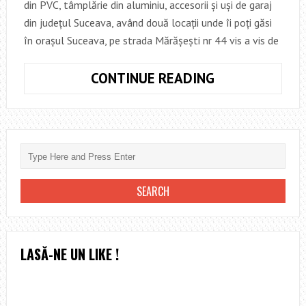
din PVC, tâmplărie din aluminiu, accesorii și uși de garaj
din județul Suceava, având două locații unde îi poți găsi
în orașul Suceava, pe strada Mărășești nr 44 vis a vis de
INA
CONTINUE READING
FERESTRE
–
IMPORTANT
FURNIZOR
DE
TÂMPLĂRIE
PVC,
TÂMPLĂRIE
ALUMINIU,
LASĂ-NE UN LIKE !
ACCESORII
ȘI
UȘI