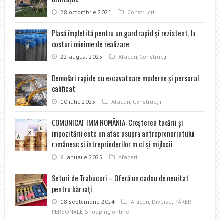
28 octombrie 2025
Construcţii
Plasă împletită pentru un gard rapid şi rezistent, la
costuri minime de realizare
22 august 2025
Afaceri
,
Construcţii
Demolări rapide cu excavatoare moderne şi personal
calificat
10 iulie 2025
Afaceri
,
Construcţii
COMUNICAT IMM ROMÂNIA: Creșterea taxării și
impozitării este un atac asupra antreprenoriatului
românesc și întreprinderilor mici și mijlocii
6 ianuarie 2025
Afaceri
Seturi de Trabucuri – Oferă un cadou de neuitat
pentru bărbați
18 septembrie 2024
Afaceri
,
Diverse
,
PĂRERI
PERSONALE
,
Shopping online