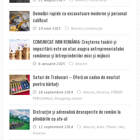
Demolări rapide cu excavatoare moderne şi personal
calificat
10 iulie 2025
Afaceri
,
Construcţii
COMUNICAT IMM ROMÂNIA: Creșterea taxării și
impozitării este un atac asupra antreprenoriatului
românesc și întreprinderilor mici și mijlocii
6 ianuarie 2025
Afaceri
Seturi de Trabucuri – Oferă un cadou de neuitat
pentru bărbați
18 septembrie 2024
Afaceri
,
Diverse
,
PĂRERI
PERSONALE
,
Shopping online
Distracţie şi adrenalină descoperite de români la
plimbările cu atv-ul
12 septembrie 2024
Afaceri
,
Auto / Moto / Atv
,
Diverse