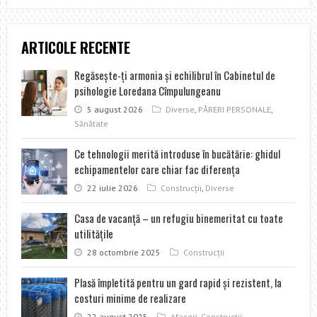
ARTICOLE RECENTE
Regăseşte-ţi armonia şi echilibrul în Cabinetul de
psihologie Loredana Cîmpulungeanu
5 august 2026
Diverse
,
PĂRERI PERSONALE
,
Sănătate
Ce tehnologii merită introduse în bucătărie: ghidul
echipamentelor care chiar fac diferența
22 iulie 2026
Construcţii
,
Diverse
Casa de vacanţă – un refugiu binemeritat cu toate
utilităţile
28 octombrie 2025
Construcţii
Plasă împletită pentru un gard rapid şi rezistent, la
costuri minime de realizare
22 august 2025
Afaceri
,
Construcţii