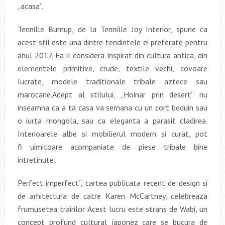
„acasa”.
Tennille Burnup, de la Tennille Joy Interior, spune ca
acest stil este una dintre tendintele ei preferate pentru
anul 2017. Ea il considera inspirat din cultura antica, din
elementele primitive, crude, textile vechi, covoare
lucrate, modele traditionale tribale aztece sau
marocane.Adept al stilului, „Hoinar prin desert” nu
inseamna ca a ta casa va semana cu un cort beduin sau
o iurta mongola, sau ca eleganta a parasit cladirea.
Interioarele albe si mobilierul modern si curat, pot
fi uimitoare acompaniate de piese tribale bine
intretinute.
Perfect imperfect”, cartea publicata recent de design si
de arhitectura de catre Karen McCartney, celebreaza
frumusetea trairilor. Acest lucru este strans de Wabi, un
concept profund cultural japonez care se bucura de