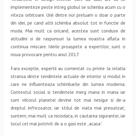
implementeze peste intreg globul se schimba acum cu o
viteza orbitoare. Unii dintre noi preluam o doar o parte
din idei, pe cand altii schimba absolut tot in functie de
moda. Mai mult ca oricand, acestea sunt conduse de
atitudini si de raspunsuri la lumea noastra aflata in
continua miscare. Ideile proaspete a expertilor, sunt o
noua provocare pentru anul 2017.
Fara exceptie, expertii au comentat cu privire la relatia
stransa dintre tendintele actuale de interior si modul in
care ne influenteaza schimbarile din lumea moderna.
Contextul social si tendintele merg mana in mana iar
cum viitorul planetei devine tot mai nesigur si de-a
dreptul infricosator, iar stilul de viata mai presurizat,
suntem, mai mult ca niciodata, in cautarea sigurantei, iar
locul cel mai potrivit de a o gasi este „acasa”.