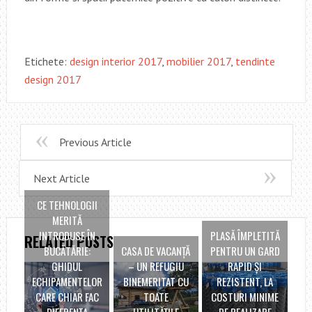
Etichete:
design interior 2017
,
mobilier 2017
,
tendinte
design 2017
Previous Article
Next Article
CE TEHNOLOGII
MERITĂ
INTRODUSE ÎN
PLASĂ ÎMPLETITĂ
RELATED POSTS
BUCĂTĂRIE:
CASA DE VACANŢĂ
PENTRU UN GARD
GHIDUL
– UN REFUGIU
RAPID ŞI
ECHIPAMENTELOR
BINEMERITAT CU
REZISTENT, LA
CARE CHIAR FAC
TOATE
COSTURI MINIME
DIFERENȚA
UTILITĂŢILE
DE REALIZARE