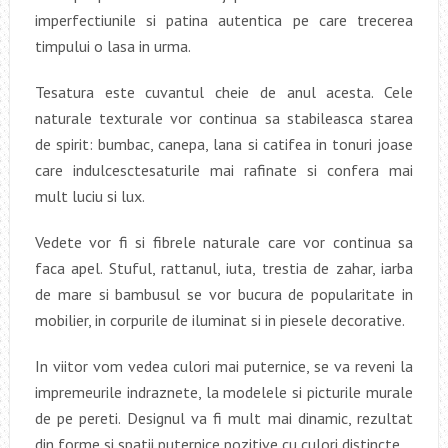
imperfectiunile si patina autentica pe care trecerea
timpului o lasa in urma.
Tesatura este cuvantul cheie de anul acesta. Cele
naturale texturale vor continua sa stabileasca starea
de spirit: bumbac, canepa, lana si catifea in tonuri joase
care indulcesctesaturile mai rafinate si confera mai
mult luciu si lux.
Vedete vor fi si fibrele naturale care vor continua sa
faca apel. Stuful, rattanul, iuta, trestia de zahar, iarba
de mare si bambusul se vor bucura de popularitate in
mobilier, in corpurile de iluminat si in piesele decorative.
In viitor vom vedea culori mai puternice, se va reveni la
impremeurile indraznete, la modelele si picturile murale
de pe pereti. Designul va fi mult mai dinamic, rezultat
din forme si spatii puternice pozitive cu culori distincte.