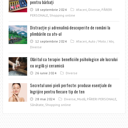
pentru bărbați
18 septembrie 2024
Afaceri
,
Diverse
,
PĂRERI
PERSONALE
,
Shopping online
Distracţie şi adrenalină descoperite de români la
plimbările cu atv-ul
12 septembrie 2024
Afaceri
,
Auto / Moto / Atv
,
Diverse
Olăritul ca terapie: beneficiile psihologice ale lucrului
cu argilă și ceramică
26 iunie 2024
Diverse
Secretul unei pieli perfecte: produse esențiale de
îngrijire pentru fiecare tip de ten
28 mai 2024
Diverse
,
Modă
,
PĂRERI PERSONALE
,
Sănătate
,
Shopping online