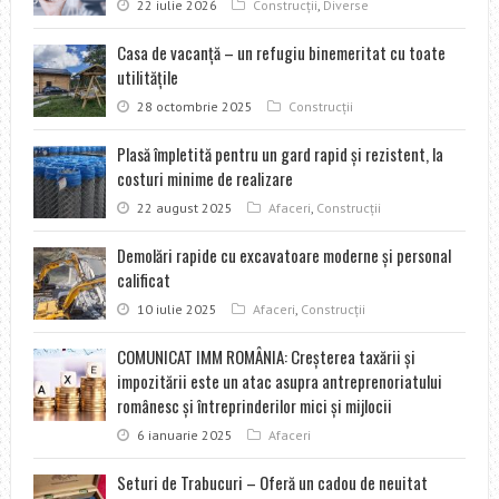
22 iulie 2026
Construcţii
,
Diverse
Casa de vacanţă – un refugiu binemeritat cu toate
utilităţile
28 octombrie 2025
Construcţii
Plasă împletită pentru un gard rapid şi rezistent, la
costuri minime de realizare
22 august 2025
Afaceri
,
Construcţii
Demolări rapide cu excavatoare moderne şi personal
calificat
10 iulie 2025
Afaceri
,
Construcţii
COMUNICAT IMM ROMÂNIA: Creșterea taxării și
impozitării este un atac asupra antreprenoriatului
românesc și întreprinderilor mici și mijlocii
6 ianuarie 2025
Afaceri
Seturi de Trabucuri – Oferă un cadou de neuitat