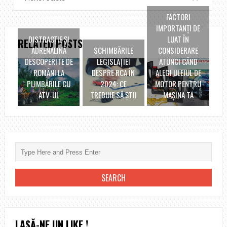
FACTORI
IMPORTANȚI DE
DISTRACŢIE ŞI
LUAT ÎN
RELATED POSTS
ADRENALINĂ
SCHIMBĂRILE
CONSIDERARE
DESCOPERITE DE
LEGISLAȚIEI
ATUNCI CÂND
ROMÂNI LA
DESPRE RCA ÎN
ALEGI ULEIUL DE
PLIMBĂRILE CU
2024: CE
MOTOR PENTRU
ATV-UL
TREBUIE SĂ ȘTII
MAȘINA TA
LASĂ-NE UN LIKE !